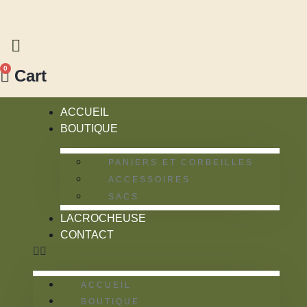
Aller
au
contenu
0
Cart
ACCUEIL
BOUTIQUE
PANIERS ET CORBEILLES
ACCESSOIRES
SACS
LACROCHEUSE
CONTACT
ACCUEIL
BOUTIQUE