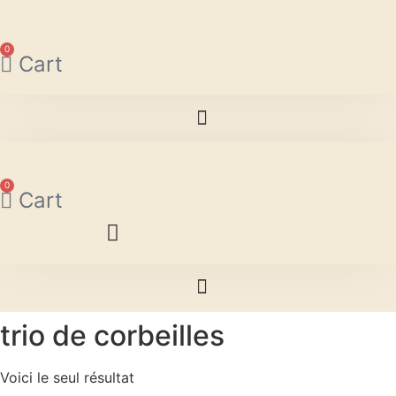
Aller
au
contenu
0
Cart
0
Cart
trio de corbeilles
Voici le seul résultat